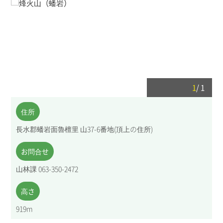
1
/
1
住所
長水郡蟠岩面魯檀里 山37-6番地(頂上の住所)
お問合せ
山林課 063-350-2472
高さ
919m