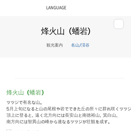
烽火山（蟠岩)
観光案内
名山/渓谷
烽火山（蟠岩）
ツツジで有名な山。
5月上旬になると山の尾根や岩でできた丘の所々に群れ咲くツツ
頂上に登ると、遠く北方向には長安山と南徳裕山、箕白山、
南方向には智異山の峰から連なるツツジが壮観を成す。