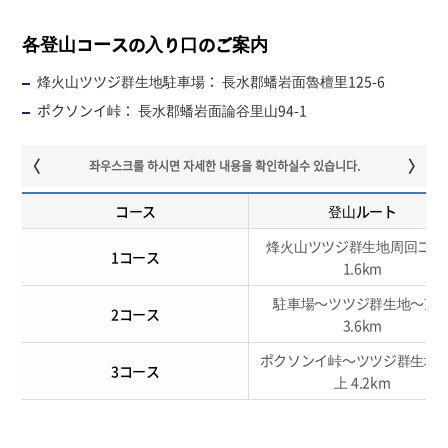
各登山コースの入り口のご案内
烽火山ツツジ群生地駐車場： 長水郡蟠岩面魯檀里125-6
ポクソンイ峠： 長水郡蟠岩面論谷里山94-1
コース
登山ルート
烽火山ツツジ群生地周回コー
1コース
1.6km
駐車場～ツツジ群生地～頂
2コース
3.6km
ポクソンイ峠～ツツジ群生地
3コース
上 4.2km