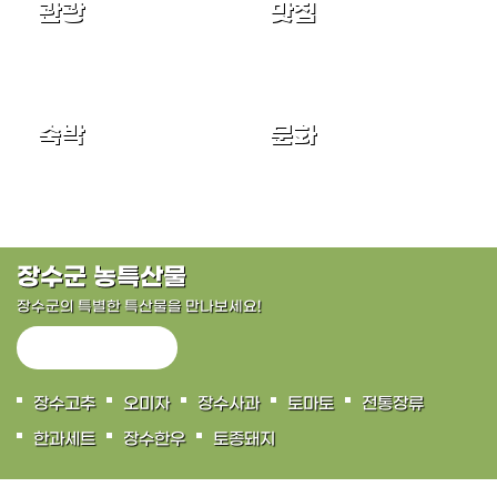
관광
맛집
숙박
문화
장수군 농특산물
장수군의 특별한 특산물을 만나보세요!
장수고추
오미자
장수사과
토마토
전통장류
한과세트
장수한우
토종돼지