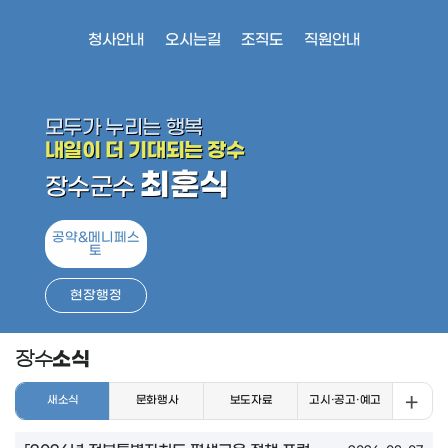
청사안내
오시는길
조직도
직원안내
모두가 누리는 행복
내일이 더 기대되는 장수
최훈식
장수군수
공약&메니페스
토
현장행정
소식
장수
새소식
문화행사
보도자료
고시·공고·예고