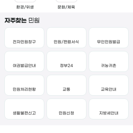
환경/위생
문화/체육
자주찾는
민원
전자민원창구
민원/편람서식
무인민원발급
여권발급안내
정부24
귀농귀촌
민원처리현황
교통
교육안내
생활불편신고
민원신청
지방세안내