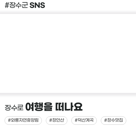
SNS
#장수군
여행을 떠나요
장수로
#와룡자연휴양림
#장안산
#덕산계곡
#장수맛집