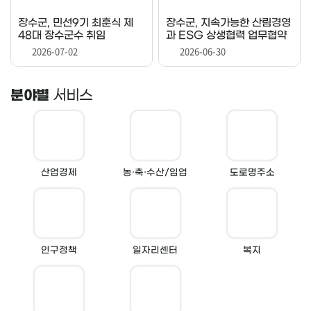
장수군, 민선9기 최훈식 제
장수군, 지속가능한 산림경영
48대 장수군수 취임
과 ESG 상생협력 업무협약
체결
2026-07-02
2026-06-30
분야별
서비스
산업경제
농·축·수산/임업
도로명주소
인구정책
일자리센터
복지