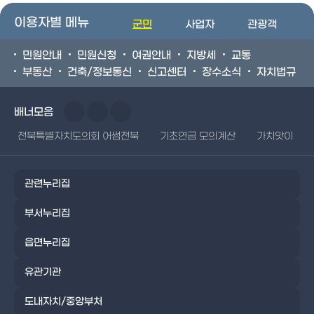
이용자별 메뉴
군민
사업자
관광객
민원안내
민원신청
여권안내
지방세
교통
부동산
건축/정보통신
신고센터
장수소식
자치법규
배너모음
전북특별자치도의회 어썸전북
기초연금 모의계산
가치앗이
관련누리집
부서누리집
읍면누리집
유관기관
도내자치/중앙부처