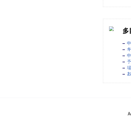
多
申
キ
申
予
場
お
A