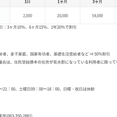
1日
1ヶ月
3ヶ月
2,000
20,000
54,000
引：3ヶ月10％、6ヶ月15％、1年20％で割引
高齢者、多子家庭、国家有功者、基礎生活受給者など ⇒ 50％割引
場合は、住民登録謄本の住所が長水郡になっている利用者に限って
0〜21：00、土曜日09：00〜18：00、日曜・祝日は休館
063-350-2881)