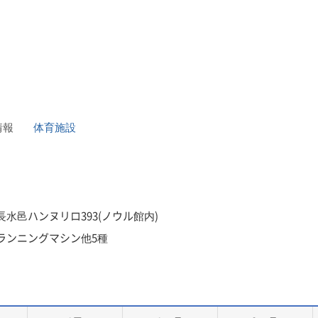
情報
体育施設
水邑ハンヌリロ393(ノウル館内)
ランニングマシン他5種