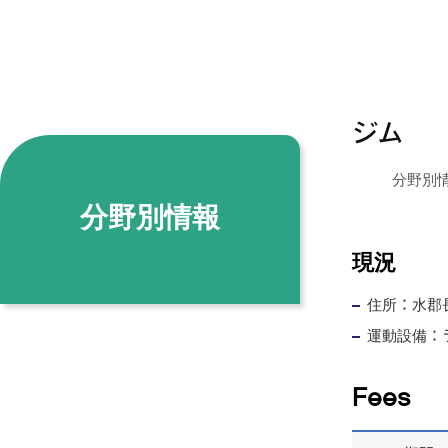
ジム
分野別
分野別情報
現況
住所：水郡長
運動設備：
Fees