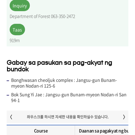
Inquiry
Department of Forest 063-350-2472
Taas
919m
Gabay sa pasukan sa pag-akyat ng
bundok
Bonghwasan cheoljuk complex : Jangsu-gun Bunam-
myeon Nodan-ri 125-6
Bok Sung Yi Jae : Jangsu-gun Bunam-myeon Nodan-ri San
94-1
Course
Daanan sa pagakyat ng bun