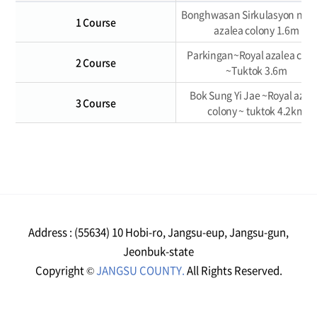
Bonghwasan Sirkulasyon ng r
1 Course
azalea colony 1.6m
Parkingan~Royal azalea colo
2 Course
~Tuktok 3.6m
Bok Sung Yi Jae ~Royal azal
3 Course
colony ~ tuktok 4.2km
Address : (55634) 10 Hobi-ro, Jangsu-eup, Jangsu-gun,
Jeonbuk-state
Copyright ©
JANGSU COUNTY.
All Rights Reserved.