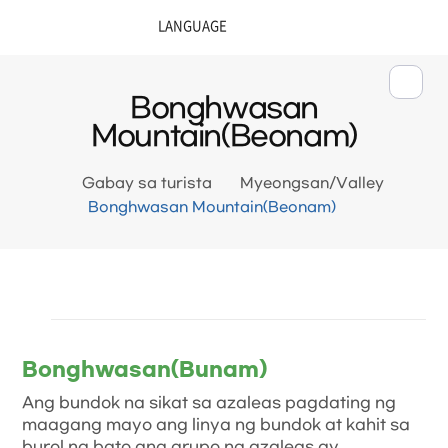
Bonghwasan
Mountain(Beonam)
Gabay sa turista
Myeongsan/Valley
Bonghwasan Mountain(Beonam)
Bonghwasan(Bunam)
Ang bundok na sikat sa azaleas pagdating ng
maagang mayo ang linya ng bundok at kahit sa
burol ng bato ang grupo ng azaleas ay