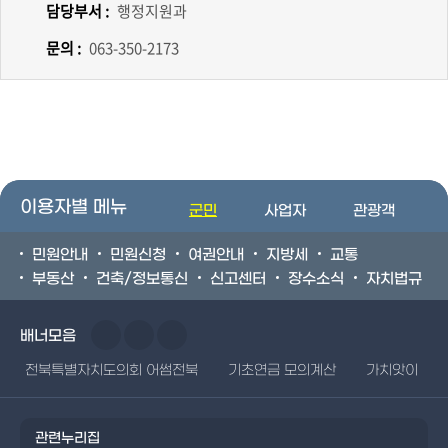
담당부서 :
행정지원과
문의 :
063-350-2173
이용자별 메뉴
군민
사업자
관광객
민원안내
민원신청
여권안내
지방세
교통
부동산
건축/정보통신
신고센터
장수소식
자치법규
배너모음
전북특별자치도의회 어썸전북
기초연금 모의계산
가치앗이
관련누리집