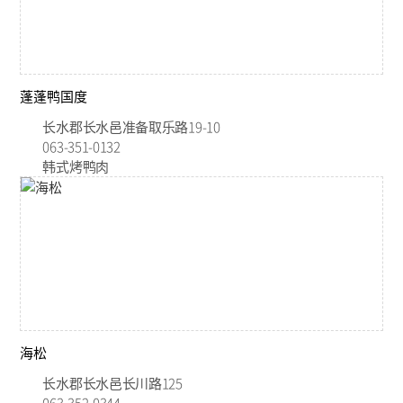
蓬蓬鸭国度
长水郡长水邑准备取乐路19-10
063-351-0132
韩式烤鸭肉
海松
长水郡长水邑长川路125
063-352-0344