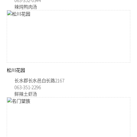
辣炖鸭肉汤
松川花园
长水郡长水邑白长路2167
063-351-2296
鲜辣土虾汤