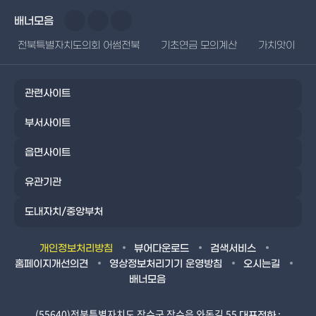
배너모음
전북특별자치도의회 어썸전북
기초연금 모의계산
가치앗이
관련사이트
부서사이트
읍면사이트
유관기관
도내자치/중앙부처
개인정보처리방침
뷰어다운로드
검색서비스
홈페이지개선의견
영상정보처리기기 운영방침
오시는길
배너모음
(55640)전북특별자치도 장수군 장수읍 와동길 55
:
대표전화