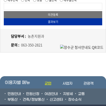
매우만족
만족
보통
불만족
매우불만족
담당부서 :
농촌지원과
문의 :
063-350-2821
이용자별 메뉴
군민
사업자
관광객
민원안내
민원신청
여권안내
지방세
교통
부동산
건축/정보통신
신고센터
장수소식