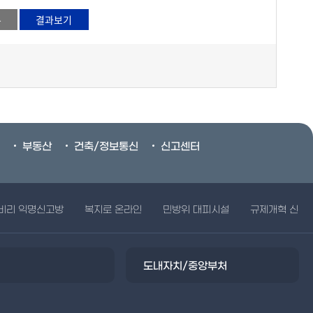
부동산
건축/정보통신
신고센터
비리 익명신고방
복지로 온라인
민방위 대피시설
규제개혁 신문
도내자치/중앙부처