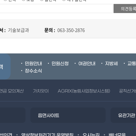
 :
기술보급과
문의 :
063-350-2876
민원안내
민원신청
여권안내
지방세
교통
객
장수소식
연금 모의계산
가치앗이
AGRIX(농림사업정보시스템)
공직선거
읍면사이트
유관기관
선의견
영상정보처리기기 운영방침
오시는길
배너모음