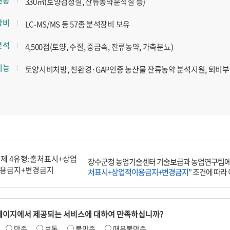
330㎡(토양검정실, 잔류농약분석실 등)
장비
LC-MS/MS 등 57종 분석장비 보유
분석
4,500점(토양, 수질, 중금속, 잔류농약, 가축분뇨)
기능
토양시비처방, 친환경·GAP인증 농산물 잔류농약 분석지원, 퇴비
장수군청 농업기술센터 기술보급과 농업연구팀에
처표시+상업적이용금지+변경금지"
조건에 따라 
페이지에서 제공되는 서비스에 대하여 만족하십니까?
만족
보통
불만족
매우불만족