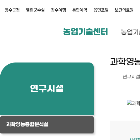
장수군청
열린군수실
장수여행
통합예약
읍면포털
보건의료원
농업기술센터
농업기
과학영
연구시설
연구시설
과학영농종합분석실
시설