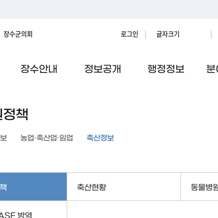
장수군의회
로그인
글자크기
장수안내
정보공개
행정정보
분
원정책
보
농업·축산업·임업
축산정보
책
축산현황
동물병
·ASF 방역