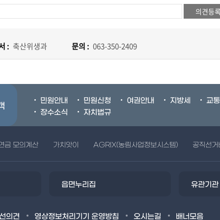
 :
축산위생과
문의 :
063-350-2409
민원안내
민원신청
여권안내
지방세
교통
객
장수소식
자치법규
연금 모의계산
가치앗이
AGRIX(농림사업정보시스템)
공직선거
읍면누리집
유관기관
선의견
영상정보처리기기 운영방침
오시는길
배너모음