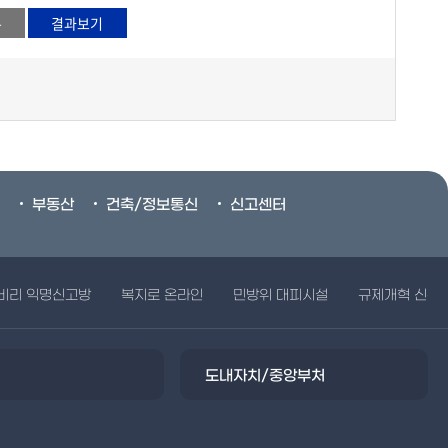
부동산
건축/정보통신
신고센터
비리 익명신고방
복지로 온라인
민방위 대피시설
규제개혁 신문
도내자치/중앙부처