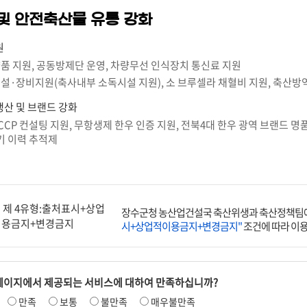
및 안전축산물 유통 강화
원
 지원, 공동방제단 운영, 차량무선 인식장치 통신료 지원
·장비지원(축사내부 소독시설 지원), 소 브루셀라 채혈비 지원, 축산방역
산 및 브랜드 강화
CCP 컨설팅 지원, 무항생제 한우 인증 지원, 전북4대 한우 광역 브랜드
기 이력 추적제
장수군청 농산업건설국 축산위생과 축산정책팀에
시+상업적이용금지+변경금지"
조건에 따라 이용
페이지에서 제공되는 서비스에 대하여 만족하십니까?
만족
보통
불만족
매우불만족