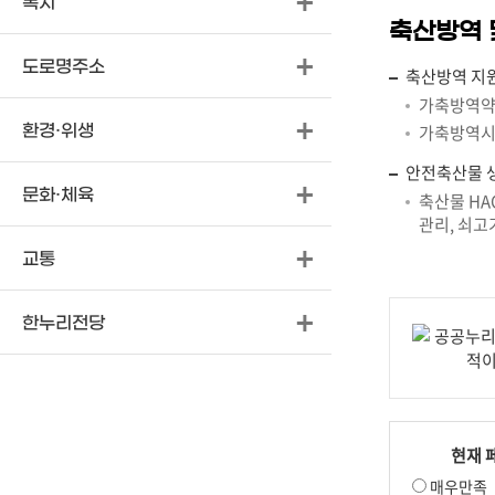
복지
축산방역 
도로명주소
축산방역 지
가축방역약품
가축방역시설
환경·위생
안전축산물 생
문화·체육
축산물 HA
관리, 쇠고
교통
한누리전당
현재 
매우만족