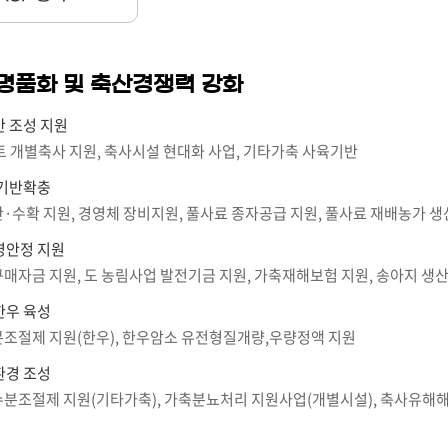
명품화 및 축산경쟁력 강화
 조성 지원
트 개별축사 지원, 축사시설 현대화 사업, 기타가축 사육기반
 기반확충
·수확 지원, 경영체 장비지원, 풀사료 종자공급 지원, 풀사료 재배농가 
영안정 지원
매자금 지원, 도 농림사업 발전기금 지원, 가축재해보험 지원, 송아지 생
한우 육성
조절제 지원(한우), 한우암소 유전형질개량,우량정액 지원
환경 조성
수분조절제 지원(기타가축), 가축분뇨처리 지원사업(개별시설), 축사유해