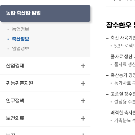
농업·축산업·임업
장수한우 
농업정보
축산 사육기반
축산정보
5.3프로젝
임업정보
풀사료 생산
풀사료 생산
산업경제
축산농가 경
농가사료 구
귀농귀촌지원
고품질 장수
인구정책
깔짚용 수분
쾌적한 축사
보건의료
가축분뇨 