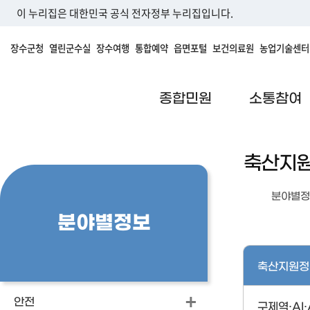
이 누리집은 대한민국 공식 전자정부 누리집입니다.
장수군청
열린군수실
장수여행
통합예약
읍면포털
보건의료원
농업기술센터
종합민원
소통참여
축산지
분야별정
분야별정보
축산지원정
안전
구제역·AI