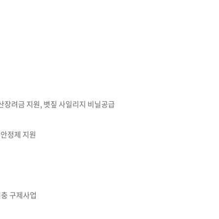
생산장려금 지원, 볏짚 사일리지 비닐공급
산안정제 지원
해충 구제사업