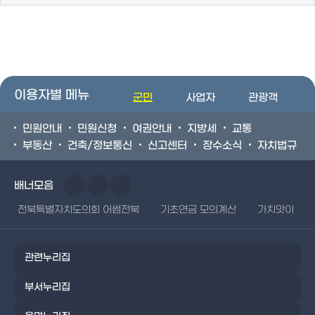
이용자별 메뉴
군민
사업자
관광객
민원안내
민원신청
여권안내
지방세
교통
부동산
건축/정보통신
신고센터
장수소식
자치법규
배너모음
전북특별자치도의회 어썸전북
기초연금 모의계산
가치앗이
관련누리집
부서누리집