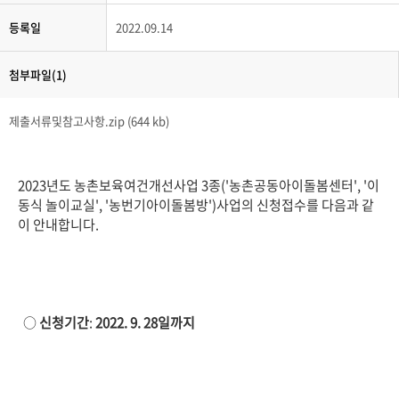
등록일
2022.09.14
첨부파일(1)
제출서류및참고사항.zip (644 kb)
2023년도 농촌보육여건개선사업 3종('농촌공동아이돌봄센터', '이
동식 놀이교실', '농번기아이돌봄방')사업의 신청접수를 다음과 같
이 안내합니다.
○
신청기간
:
2022. 9. 28
일까지