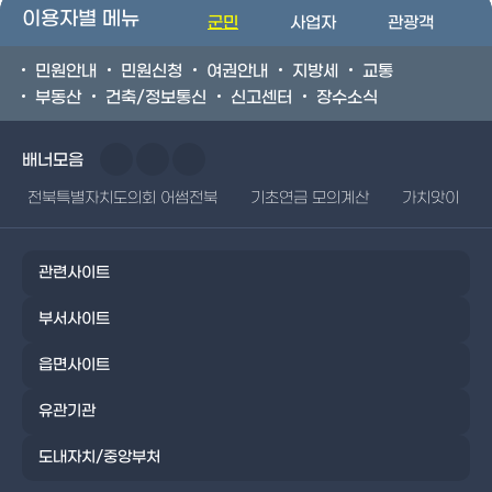
이용자별 메뉴
군민
사업자
관광객
민원안내
민원신청
여권안내
지방세
교통
부동산
건축/정보통신
신고센터
장수소식
배너모음
전북특별자치도의회 어썸전북
기초연금 모의계산
가치앗이
관련사이트
부서사이트
읍면사이트
유관기관
도내자치/중앙부처