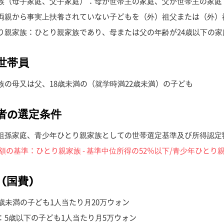
族（母子家庭、父子家庭）：母が世帯主の家庭、父が世帯主の家庭
両親から事実上扶養されていない子どもを（外）祖父または（外）
り親家族：ひとり親家族であり、母または父の年齢が24歳以下の家
世帯員
族の母又は父、18歳未満の（就学時満22歳未満）の子ども
者の選定条件
祖孫家庭、青少年ひとり親家族としての世帯選定基準及び所得認定
額の基準：ひとり親家族 - 基準中位所得の52％以下/青少年ひとり親
（国費）
8歳未満の子ども1人当たり月20万ウォン
：5歳以下の子ども1人当たり月5万ウォン