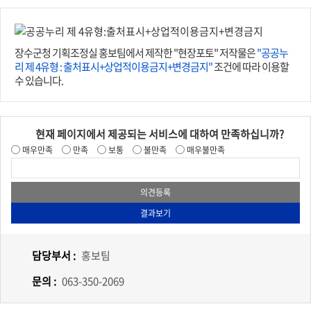
거쳐 군정에 반영하고 주요 현장을 직접 점검해 장수발전 사업 추
진에 속도를 낼 계획이다. 최훈식 군수는 “찾아가는 군민과의 대화
는 군민과 함께하는 열린 행정을 실현하기 위한 중요한 소통창구
장수군청 기획조정실 홍보팀에서 제작한 "현장포토" 저작물은
"공공누
이다”며 “군민들의 작은 목소리도 놓치지 않고 군정에 적극 반영
리 제 4유형 : 출처표시+상업적이용금지+변경금지"
조건에 따라 이용할
해 군민들에게 실질적인 도움이 되도록 최선을 다하겠다”고 말했
수 있습니다.
다.이어 최 군수는 “앞으로도 현장에서 군민을 자주 만나 목소리를
듣는 소통행정을 통해서 장수의 미래를 군민과 함께 그려 나가겠
다”고 덧붙였다.
현재 페이지에서 제공되는 서비스에 대하여 만족하십니까?
매우만족
만족
보통
불만족
매우불만족
담당부서 :
홍보팀
문의 :
063-350-2069