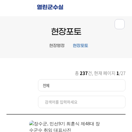
열린군수실
현장포토
현장행정
현장포토
총
237
건, 현재 페이지
1
/27