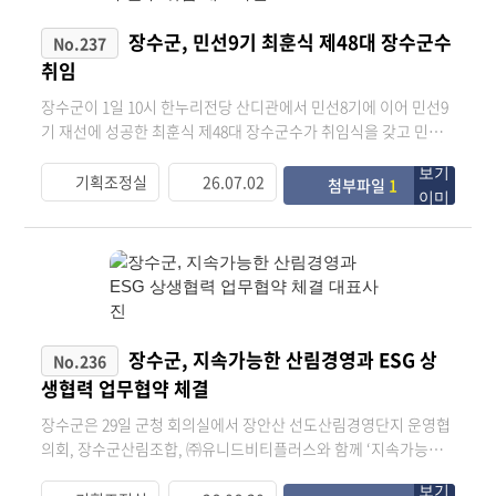
장수군, 민선9기 최훈식 제48대 장수군수
No.237
취임
장수군이 1일 10시 한누리전당 산디관에서 민선8기에 이어 민선9
기 재선에 성공한 최훈식 제48대 장수군수가 취임식을 갖고 민선9
기 장수군의 힘찬 출발을 알렸다. 취임식 당일 최훈식 군수는 오
전 9시 논개사당에 들러 분향하고 남산 충혼비에서 참배하며 군정
기획조정실
26.07.02
첨부파일
1
을 잘 이끌어 가겠다는 각오를 다진 후 취임식 장소로 이동했다. 이
날 취임식은 최훈식 군수의 가족, 정상득 장수군의회 의장과 군의
원, 각 기관사회단체장, 군민 등 500여 명이 참석해 민선 9기의 시
작을 알리는 동시에 군민과 함께 축하하는 군민 참여형 행사로 치
러졌다. 이번 취임식은 지역 생활문화예술동호회를 대표해 ‘두드
리고’의 식전공연을 시작으로 국민의례 및 내빈소개, 취임 선
서, 취임사, 축하 메시지 전달, 군민 인터뷰 영상 시청, 군정 비전
장수군, 지속가능한 산림경영과 ESG 상
No.236
선포 및 퍼포먼스, 기념 촬영의 순으로 진행됐다. 특히 취임식에
생협력 업무협약 체결
서 ‘모두가 누리는 행복, 내일이 더 기대되는 장수’라는 민선9기 군
정목표와 장수가 나아가야 될 5대 군정방침으로 △‘기본소득을 넘
장수군은 29일 군청 회의실에서 장안산 선도산림경영단지 운영협
어 기본사회로’ 군민과 함께가는 기본사회 △기회가 넘쳐나는 미
의회, 장수군산림조합, ㈜유니드비티플러스와 함께 ‘지속가능한
래농업 △모여들고 성장하는 활력도시 △사계절 찾고싶은 문화‧
산림경영과 ESG 상생협력을 위한 업무협약’을 체결하였다고 밝혔
관광 △군민이 신뢰하는 소통행정을 제시했다. 최훈식 군수는 취