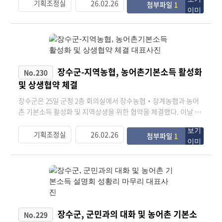
예측하기 어려운 국지성 집중호우가 빈번하게 발생하고 있는 만큼
전달식’과 ‘농어촌 기본소득 첫 지급 상생소비 한마당’ 행사를 군
기획조정실
26.02.26
첨부파일
1
군민의 생명과 재산을 보호하는 것을 최우선으로 삼아 신속한 대
청 군민회관 및 잔디광장에서 개최하고 ‘전 군민 농어촌 기본소득
응체계를 유지하고 피해 최소화에 최선을 다해달라”고 강조했
시대’의 힘찬 개막을 군민과 함께 축하했다. 이번 행사는 송미령 농
다. 한편 장수군은 지난 5월 1일부터 10월 15일까지를 ‘여름철 자
림축산식품부 장관, 최훈식 장수군수, 노홍석 전북특별자치도 행
연재난 대비 집중대책 기간’으로 정하고, 호우와 태풍 등 각종 자연
정부지사를 비롯한 지역 기관·사회단체장, 군민 등 약 200여 명이
재난에 대비한 상황관리와 시설물 점검 등 군민 안전 확보에 총력
참석한 가운데 진행됐다. 먼저 기본소득 전달식은 그간 농어촌 기
을 기울이고 있다.
본소득 추진 상황보고를 시작으로 제1회 기본소득 수령자들과 함
장수군-지역농협, 농어촌기본소득 활성화
No.230
께 청년활력센터 조성, 이동마켓 운영 등 기본소득과 연계한 다양
및 상생협약 체결
한 정책에 대해 공유하는 시간을 가졌다. 특히 전달식에서 장수군
기본소득 1호 수령자에게 장수사랑상품권을 전달할 때 참석자들
장수군은 25일 군청 2층 회의실에서 장수농협‧장계농협과 농어
의 큰 박수 속에서 장수군 농어촌 기본소득의 상징적인 첫 출발을
촌 기본소득 활성화 및 지역상생을 위한 협약을 체결했다. 이날 협
알렸다. 이날 군청 잔디광장에서는 지역 소상공인과 생산자가 참
약식에는 최훈식 장수군수를 비롯해 김용준 장수농협조합장, 곽점
여하는 ‘상생소비 한마당’이 함께 열려 행사 분위기를 한층 고조시
용 장계농협조합장, NH농협장수군지부 관계자 등이 참석해 상호
기획조정실
26.02.26
첨부파일
1
켰다. 한마당 행사장에는 지역 농·특산물 판매, 먹거리 부스, 체험
협력 방안을 공유하고 협약서에 서명했다. 이번 협약은 농어촌기
프로그램 등 총 14개의 판매·체험 이벤트 부스가 운영됐으며 군민
본소득 지급과 연계한 지역내 소비 촉진과 상생 구조를 구축하기
들은 이날 첫 지급된 농어촌 기본소득으로 직접 상품을 구매하며
위한 것으로 기본소득이 지역 안에서 실질적인 경제 선순환으로
지역경제 선순환의 첫걸음을 내디뎠다. 행사에 참여한 한 군민
이어져 군민 복리 증진과 공익 증진에 기여하기 위해 마련됐다. 이
은 “농어촌 기본소득이 지급되니 생활에 작은 여유가 생긴 느낌이
번 협약을 통해 장수군과 2개 농협은 농어촌 기본소득 지급 및 장
다”며 “이 돈을 우리 동네에서 쓰게 되어 이웃에게도 도움이 된다
수사랑상품권 운영에 필요한 전반적인 업무에 상호 협력하고 기본
고 생각하니 더 의미 있게 다가온다”고 말했다. 최훈식 군수는 “오
소득 사용으로 발생하는 매출액 중 일부를 지역사회 환원 기금으
장수군, 군민과의 대화 및 농어촌 기본소
No.229
늘은 우리 장수군에서 농어촌 기본소득이 처음 지급되는 아주 뜻
로 출연해 환원사업에 활용하기로 했다. 특히 농림축산식품부의