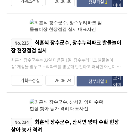
다. 이번 협약은 장안산 선도산림경영단지를 중심으로 산림자원의
기획조정실
26.06.30
첨부파일
1
임사를 통해 “민선8기에 이어 민선9기 장수군수라는 막중한 책임
가치를 높이고 국산 목재의 계획적인 생산과 공급, ESG 경영 실천
을 맡겨 주신 군민들에게 감사드린다”며 “장수의 발전을 위해 더
을 통한 민·관·기업 간 상생협력을 확대하기 위해 추진됐다. 협약
열심히 일하라는 준엄한 명령이라 생각하며 더 낮은 자세와 무거
식에는 최훈식 군수를 비롯해 박일제 장안산 선도산림경영단지 운
운 책임감으로 군정에 임하겠다”고 약속했다. 그러면서 “민선8기
영협의회장, 한상대 장수군산림조합장, 한상준 ㈜유니드비티플러
장수가 새로운 역사를 만들면서 장수의 변화 가능성을 확인한 시
스 대표 등 12명이 참석하였다. 장안산 선도산림경영단지는 계남
간이었다”며 “민선9기는 그 변화를 군민의 삶 속에서 분명한 성과
면과 장계면 일원 878ha를 대상으로 추진 중인 산림경영 모델사업
최훈식 장수군수, 장수누리파크 발물놀이
No.235
로 증명하기 위해 새로운 희망의 씨앗을 뿌려야 한다”고 강조했
으로, 2022년부터 2031년까지 총 78억 원을 투입해 조림과 숲가꾸
장 현장점검 실시
다. 최 군수는 “앞으로 4년 오로지 군민만 바라보고 말이 아닌 성과
기, 임목 수확 등을 통해 지속가능한 산림경영 기반을 구축하고 있
로 증명하고 ‘군민을 섬기는 군수’, ‘군민과 함께 성장하는 군수’가
다. 이번 협약에 따라 각 기관은 △장안산 선도산림경영단지 내 목
최훈식 장수군수는 22일 다음달 1일 ‘장수누리파크 발물놀이
되겠다”며 “장수의 새로운 미래에 대한 확고한 신념을 가지고 ‘모
재의 계획적 생산 및 공급 △MDF 등 목재산업 원료용 국산재의 안
장’ 개장을 앞두고 누리파크를 방문해 안전하고 쾌적한 어린이 놀
두가 누리는 행복, 내일이 더 기대되는 장수’를 군민과 함께 만들어
정적 수급체계 구축 △산림자원의 부가가치 제고와 국산재 공급시
이환경 조성을 위한 현장점검을 실시했다. 이번 현장점검은 본격
가겠다”고 역설했다. 최 군수는 10시부터 진행된 취임식 행사를 마
장 안정화 등을 위해 상호 협력하기로 했다. 또한 ㈜유니드비티플
적인 여름철을 맞아 이용객 안전 확보와 시설 관리 상태를 점검하
기획조정실
26.06.24
첨부파일
1
치고 11시 20분부터 군 출입기자단과 기자간담회를 갖고 오후 2시
러스는 국산 원목의 지속가능한 조달 기반을 확보하고 ESG 경영
기 위해 마련됐다. 이날 최 군수는 물놀이장 내 놀이시설과 안전시
제10대 장수군의회 개원식에 참석하며 취임 첫날 일정을 마쳤다.
실천의 일환으로 선도산림경영단지 활성화에 적극 참여할 계획이
설물 관리 상태를 비롯해 전기설비, 배수시설, 급수시설 등 주요 시
다. 최훈식 군수는 “이번 협약은 산림의 공익적 가치와 경제적 가
설 전반에 대한 운영 실태를 중점적으로 확인했다. 특히 여름철 물
치를 함께 높이는 의미 있는 출발점이 될 것이다”며 “장안산 선도
놀이장 운영 과정에서 발생할 수 있는 감전 등 전기안전사고 예방
산림경영단지가 지속가능한 산림경영의 성공 모델로 자리매김 할
을 위해 전기시설의 정상 작동 여부와 안전관리 체계를 꼼꼼히 점
수 있게 적극 지원하겠다”고 발혔다. 한편 군은 이번 협약을 발판
검하고, 비상상황 발생 시 신속한 대응이 가능하도록 안전대책 전
최훈식 장수군수, 산서면 양파 수확 현장
No.234
삼아 산림자원의 부가가치를 높이고, 지역 임업인과 기업이 상생
반을 살폈다. 2023년 개장 이후 많은 관광객이 이용하는 ‘장수누리
찾아 농가 격려
할 수 있는 산림경영 환경 조성에 더욱 힘써 나갈 방침이다.
파크 발물놀이장’은 다양한 물놀이 시설과 편의시설을 갖추며 가