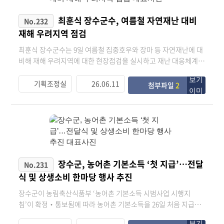
농산물 수확 시기마다 현장 중심의 농정 활동을 강화하며 농업인
식·다축 재배 실증포, 스마트과원, 무병묘 생산포 등을 운영하고
과의 소통을 확대하고, 안정적인 농업환경 조성과 농가 소득 향상
있다. 이어 사과 재배 농가를 방문해 사과 비대 상태와 착과 상
최훈식 장수군수, 여름철 자연재난 대비
No.232
을 위한 다양한 지원사업을 추진하고 있다.
황, 병해충 발생 여부 등 생육 전반을 살피고 농업인들과 현장에서
재해 우려지역 점검
겪는 애로사항과 건의사항을 청취했다. 특히 신품종 주산지 현장
연구 과제가 추진되고 있는 농가에서는 이지플, 만홍, 골든볼 등 다
최훈식 장수군수는 9일 여름철 집중호우와 장마 등 자연재난에 대
양한 신품종 시험재배 현황을 확인하고, 장수지역 적응성과 시장
비해 재해 우려지역에 대한 현장점검을 실시하고 재난 대응체계를
성 확보를 위한 연구 추진 상황을 점검했다. 또한 다목적 햇빛차단
점검했다. 이번 점검은 집중호우로 인해 발생될 수 있는 피해상황
망 시범사업 현장을 방문해 운영 현황과 여름철 고온기 과실 품질
에 대비하여 사전에 위험요소를 파악하고 재난 대응체계를 강화하
기획조정실
26.06.11
첨부파일
2
향상 효과를 살펴보고, 기후변화에 대응할 수 있는 실용적인 재배
기 위해 추진됐다. 최 군수는 장계천 홍수정보제공지점과 동정마
기술 보급의 중요성을 강조했다. 최훈식 군수는 “장수사과의 지속
을 인명피해 우려지역, 당골저수지, 계북면 어전리 산사태 취약지
적인 경쟁력 확보를 위해서는 현장의 목소리를 바탕으로 새로운
역 응급복구 현장 등을 차례로 방문해 현장 상황을 직접 살폈다. 이
재배기술과 우수 품종을 적극 도입하는 것이 중요하다”며 “미래
날 점검에서는 하천 준설 상태와 배수시설 관리 실태를 비롯해 주
과수산업 육성을 위한 지원을 확대해 나가겠다”고 밝혔다. 한편 장
민 긴급대피 연락체계 구축 여부, 비상대처계획 수립 상황 등 재난
수군은 다방면의 재배기술 고도화 등을 통해 장수사과의 품질 경
발생 시 대응체계 전반을 면밀히 확인했다. 특히 인명피해 우려지
쟁력을 높이고 지역 과수산업의 미래 성장동력을 확보해 나갈 계
역과 산사태 취약지역에 대해서는 위험요인 관리 현황과 응급복구
장수군, 농어촌 기본소득 ‘첫 지급’…전달
No.231
획이다.
추진 상황을 집중 점검하며 안전관리에 만전을 기할 것을 당부했
식 및 상생소비 한마당 행사 추진
다. 현장점검을 마친 최훈식 군수는 “여름철 자연재난은 사전 대비
가 무엇보다 중요하다”며 “재해 취약지역의 위험요소를 철저히 점
장수군이 농림축산식품부 ‘농어촌 기본소득 시범사업 시행지
검하고 관계부서에서는 선제적인 예방대책과 안전관리 체계를 빈
침’이 확정‧통보됨에 따라 농어촌 기본소득을 26일 처음 지급했
틈없이 구축해 달라”고 말했다. 이어 최 군수는 “최근 이상기후로
다. 이에 군은 농어촌 기본소득 첫 지급을 기념해 ‘농어촌 기본소득