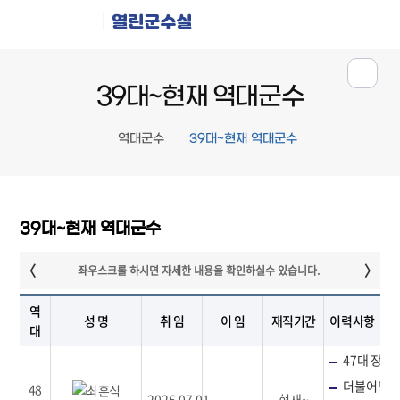
열린군수실
39대~현재 역대군수
역대군수
39대~현재 역대군수
39대~현재 역대군수
역
성 명
취 임
이 임
재직기간
이력사항
대
47대 장수
더불어민주
48
2026.07.01
-
현재~