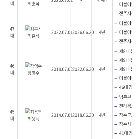
대
최훈식
더불어민주
전주시청맑
더불어민주
47
2022.07.01
2026.06.30
4년
더불어민주
대
최훈식
전주시청맑
제8대 전
제9대 전
46
2018.07.02
2022.06.30
4년
제9대 전
대
장영수
더불어민주
46대 장수
법무부 갱
전라북도 
45
2014.07.01
2018.06.30
4년
장수군3대
대
최용득
장수사과
41대 장수