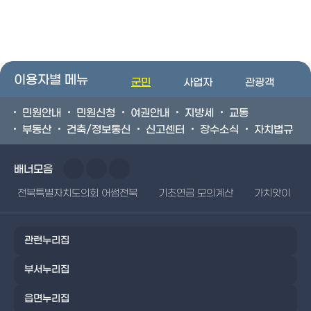
이용자별 메뉴
군민
사업자
관광객
민원안내
민원신청
여권안내
지방세
교통
부동산
건축/정보통신
신고센터
장수소식
자치법규
배너모음
전북특별자치도의회 어썸전북
기초연금 모의계산
가치앗이
관련누리집
부서누리집
읍면누리집