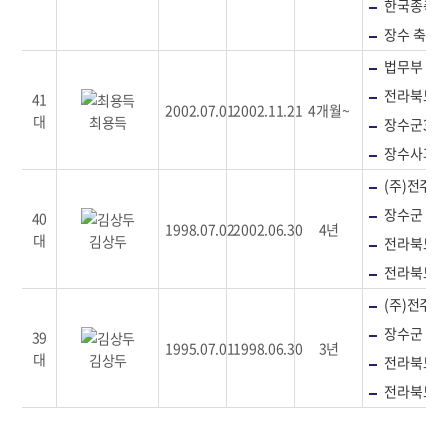
한국종축
장수 축산업
법무부 갱
전라북도 
41
2002.07.01
2002.11.21
4개월~
대
최용득
장수군3대
장수사과
(주)전주대
장수군 임
40
1998.07.02
2002.06.30
4년
대
김상두
전라북도 
전라북도 
(주)전주대
장수군 임
39
1995.07.01
1998.06.30
3년
대
김상두
전라북도 
전라북도 