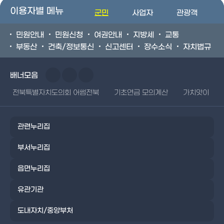
이용자별 메뉴
군민
사업자
관광객
민원안내
민원신청
여권안내
지방세
교통
부동산
건축/정보통신
신고센터
장수소식
자치법규
배너모음
전북특별자치도의회 어썸전북
기초연금 모의계산
가치앗이
관련누리집
부서누리집
읍면누리집
유관기관
도내자치/중앙부처