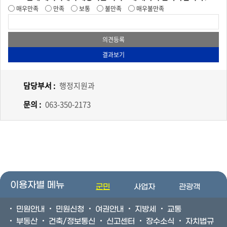
매우만족
만족
보통
불만족
매우불만족
담당부서 :
행정지원과
문의 :
063-350-2173
이용자별 메뉴
군민
사업자
관광객
민원안내
민원신청
여권안내
지방세
교통
부동산
건축/정보통신
신고센터
장수소식
자치법규