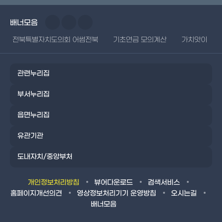
배너모음
전북특별자치도의회 어썸전북
기초연금 모의계산
가치앗이
관련누리집
부서누리집
읍면누리집
유관기관
도내자치/중앙부처
개인정보처리방침
뷰어다운로드
검색서비스
홈페이지개선의견
영상정보처리기기 운영방침
오시는길
배너모음