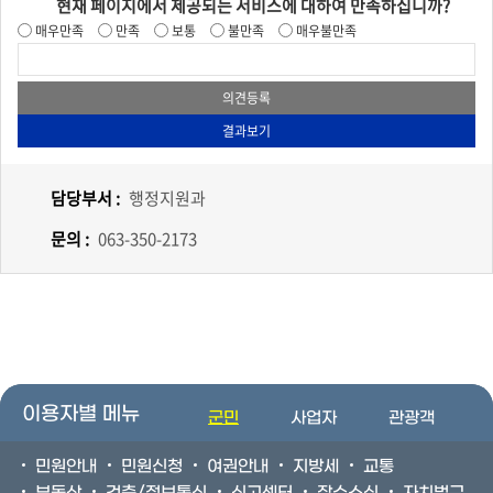
현재 페이지에서 제공되는 서비스에 대하여 만족하십니까?
매우만족
만족
보통
불만족
매우불만족
담당부서 :
행정지원과
문의 :
063-350-2173
이용자별 메뉴
군민
사업자
관광객
민원안내
민원신청
여권안내
지방세
교통
부동산
건축/정보통신
신고센터
장수소식
자치법규