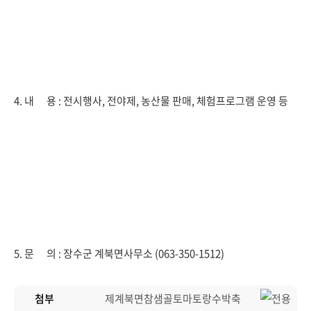
4. 내 용 : 전시행사, 전야제, 농산물 판매, 체험프로그램 운영 등
5. 문 의 : 장수군 계북면사무소 (063-350-1512)
첨부
제계북면참샘골토마토랑수박축