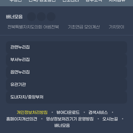
배너모음
전북특별자치도의회 어썸전북
기초연금 모의계산
가치앗이
관련누리집
부서누리집
읍면누리집
유관기관
도내자치/중앙부처
개인정보처리방침
뷰어다운로드
검색서비스
홈페이지개선의견
영상정보처리기기 운영방침
오시는길
배너모음