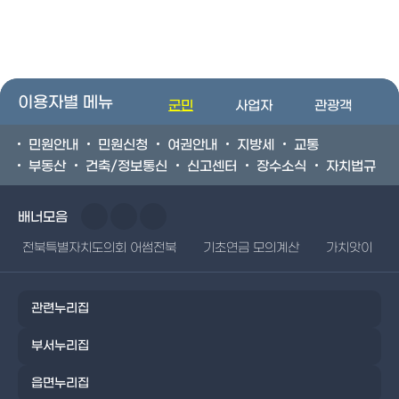
이용자별 메뉴
군민
사업자
관광객
민원안내
민원신청
여권안내
지방세
교통
부동산
건축/정보통신
신고센터
장수소식
자치법규
배너모음
전북특별자치도의회 어썸전북
기초연금 모의계산
가치앗이
관련누리집
부서누리집
읍면누리집