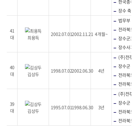
한국종축
장수 축산업
법무부 갱
전라북도 
41
2002.07.01
2002.11.21
4개월~
대
최용득
장수군3대
장수사과
(주)전주대
장수군 임
40
1998.07.02
2002.06.30
4년
대
김상두
전라북도 
전라북도 
(주)전주대
장수군 임
39
1995.07.01
1998.06.30
3년
대
김상두
전라북도 
전라북도 