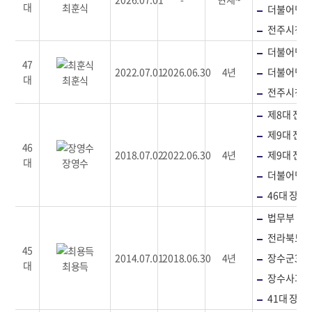
대
최훈식
더불어민주
전주시청맑
더불어민주
47
2022.07.01
2026.06.30
4년
더불어민주
대
최훈식
전주시청맑
제8대 전
제9대 전
46
2018.07.02
2022.06.30
4년
제9대 전
대
장영수
더불어민주
46대 장수
법무부 갱
전라북도 
45
2014.07.01
2018.06.30
4년
장수군3대
대
최용득
장수사과
41대 장수