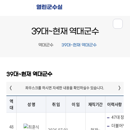
열린군수실
39대~현재 역대군수
역대군수
39대~현재 역대군수
39대~현재 역대군수
역
성 명
취 임
이 임
재직기간
이력사항
대
47대 장수
더불어민주
48
2026.07.01
-
현재~