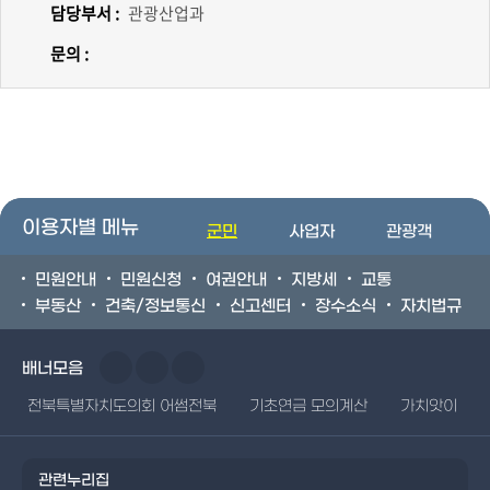
담당부서 :
관광산업과
문의 :
이용자별 메뉴
군민
사업자
관광객
민원안내
민원신청
여권안내
지방세
교통
부동산
건축/정보통신
신고센터
장수소식
자치법규
배너모음
전북특별자치도의회 어썸전북
기초연금 모의계산
가치앗이
관련누리집