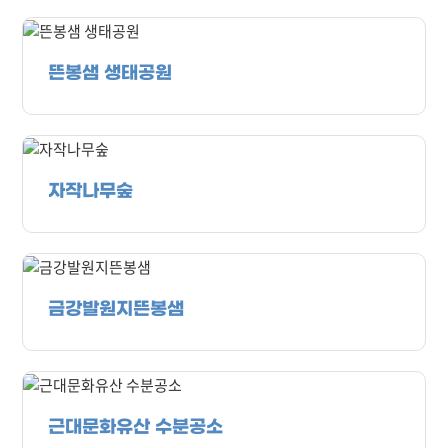
뜬봉샘 생태공원
자작나무숲
금강발원지뜬봉샘
근대문화유산 수분공소