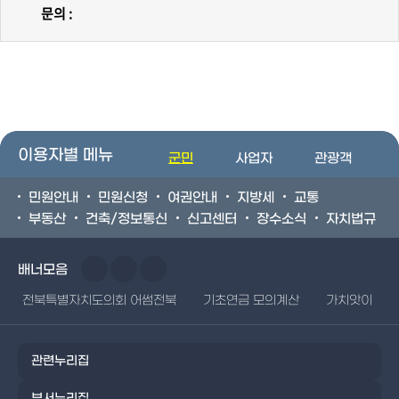
문의 :
이용자별 메뉴
군민
사업자
관광객
민원안내
민원신청
여권안내
지방세
교통
부동산
건축/정보통신
신고센터
장수소식
자치법규
배너모음
전북특별자치도의회 어썸전북
기초연금 모의계산
가치앗이
관련누리집
부서누리집