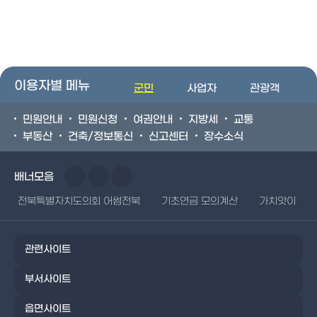
이용자별 메뉴
군민
사업자
관광객
민원안내
민원신청
여권안내
지방세
교통
부동산
건축/정보통신
신고센터
장수소식
배너모음
전북특별자치도의회 어썸전북
기초연금 모의계산
가치앗이
관련사이트
부서사이트
읍면사이트