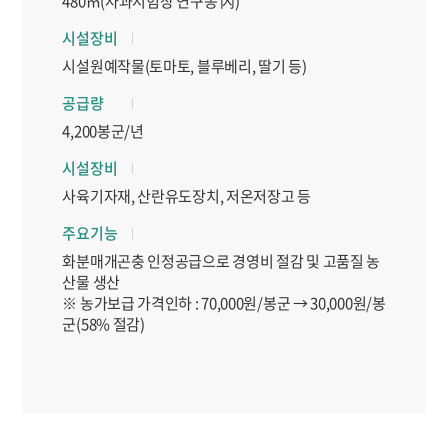
480㎡(사과시험장 연구동 內)
시설장비
시설원예작물(토마토, 블루베리, 딸기 등)
공급량
4,200봉군/년
시설장비
사육기자재, 산란유도장치, 저온저장고 등
주요기능
화분매개곤충 인정공급으로 경영비 절감 및 고품질 농
산물 생산
※ 농가보급 가격인하 : 70,000원/봉군 → 30,000원/봉
군(58% 절감)