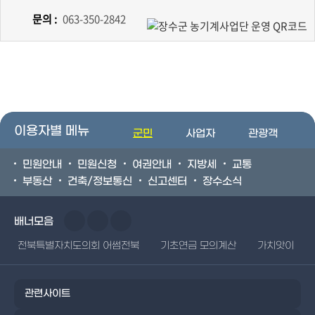
문의 :
063-350-2842
이용자별 메뉴
군민
사업자
관광객
민원안내
민원신청
여권안내
지방세
교통
부동산
건축/정보통신
신고센터
장수소식
배너모음
전북특별자치도의회 어썸전북
기초연금 모의계산
가치앗이
관련사이트