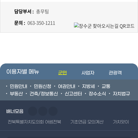
담당부서 :
총무팀
문의 :
063-350-1211
이용자별 메뉴
군민
사업자
관광객
민원안내
민원신청
여권안내
지방세
교통
부동산
건축/정보통신
신고센터
장수소식
자치법규
배너모음
전북특별자치도의회 어썸전북
기초연금 모의계산
가치앗이