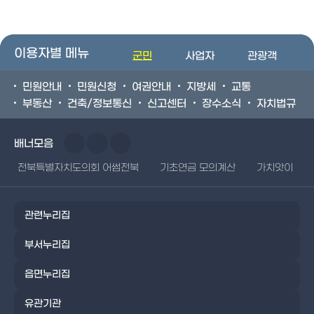
이용자별 메뉴
군민
사업자
관광객
민원안내
민원신청
여권안내
지방세
교통
부동산
건축/정보통신
신고센터
장수소식
자치법규
배너모음
전북특별자치도의회 어썸전북
기초연금 모의계산
가치앗이
관련누리집
부서누리집
읍면누리집
유관기관