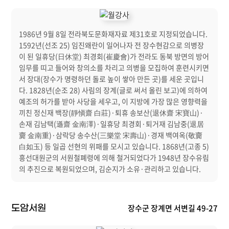
1986년 9월 8일 전라북도문화재자료 제31호로 지정되었습니다.
1592년(선조 25) 임진왜란이 일어나자 전 장수현감으로 의병장
이 된 일휴당(日休堂) 최경회(崔慶會)가 전라도 동북 방면의 방어
임무를 띠고 들어와 창의소를 차리고 의병을 모집하여 훈련시키면
서 장대(장수가 명령하던 돌로 높이 쌓아 만든 곳)를 세운 곳입니
다. 1828년(순조 28) 사림의 장계(글로 써서 올린 보고)에 의하여
예조의 허가를 받아 사당을 세우고, 이 지방에 가장 많은 영향력을
끼친 정신재 백장(靜愼齋 白莊)·퇴휴 송보산(退休齋 宋寶山)·
손재 김남택(遜齋 金南澤)·일휴당 최경회·퇴거재 김남중(退居
齎 金南重)·삼락당 송수산(三樂堂 宋壽山)·경재 백여옥(敬齎
白如玉) 등 일곱 선현의 위패를 모시고 있습니다. 1868년(고종 5)
흥선대원군의 서원철폐령에 의해 철거되었다가 1948년 장수유림
의 추진으로 복원되었으며, 김순지가 소유·관리하고 있습니다.
장수군 장계면 서변길 49-27
도암서원