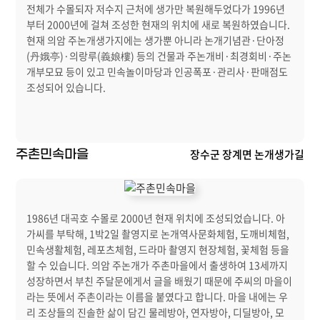
전체가 수몰되자 저수지 근처에 생가만 복원해두었다가 1996년
부터 2000년에 걸쳐 조성한 현재의 위치에 새로 복원하였습니다.
현재 의암 주논개생가지에는 생가뿐 아니라 논개기념관·단아정
(丹娥亭)·의랑루(義娘樓) 등의 건물과 주논개비·최경회비·주논
개부모묘 등이 있고 민속놀이마당과 인공폭포·관리사·판매점도
조성되어 있습니다.
장수군 장계면 논개생가길
주촌민속마을
1986년 대곡호 수몰로 2000년 현재 위치에 조성되었습니다. 아
가씨를 부탁해, 1박2일 촬영지로 논개역사문화체험, 도깨비체험,
민속생활체험, 레포츠체험, 드라마 촬영지 현장체험, 꽃체험 등을
할 수 있습니다. 의암 주논개가 주촌마을에서 출생하여 13세까지
성장하면서 부친 주달문에게서 글을 배웠기 때문에 주씨의 마을이
라는 뜻에서 주촌이라는 이름을 붙였다고 합니다. 마을 내에는 우
리 조상들의 진솔한 삶이 담긴 물레방아, 연자방아, 디딜방아, 모