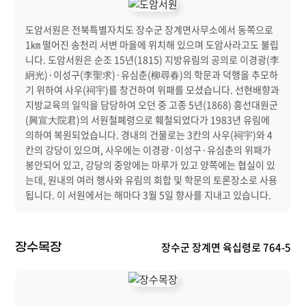
도암서원은 전북특별자치도 장수군 장계면사무소에서 동쪽으로
1㎞ 떨어진 송천리 서변 마을에 위치해 있으며 도암사라고도 불립
니다. 도암서원은 순조 15년(1815) 지방유림의 공의로 이경광(李
絅光)·이성구(李聖求)·유심춘(柳尋春)의 학문과 덕행을 추모하
기 위하여 사우(祠宇)를 창건하여 위패를 모셨습니다. 선현배향과
지방교육의 일익을 담당하여 오던 중 고종 5년(1868) 흥선대원군
(興宣大院君)의 서원철폐령으로 훼철되었다가 1983년 유림에
의하여 복원되었습니다. 경내의 건물로는 3칸의 사우(祠宇)와 4
칸의 강당이 있으며, 사우에는 이경광·이성구·유심춘의 위패가
봉안되어 있고, 강당의 중앙에는 마루가 있고 양쪽에는 협실이 있
는데, 원내의 여러 행사와 유림의 회합 및 학문의 토론장소로 사용
됩니다. 이 서원에서는 해마다 3월 5일 향사를 지내고 있습니다.
장수군 장계면 육십령로 764-5
장수목장