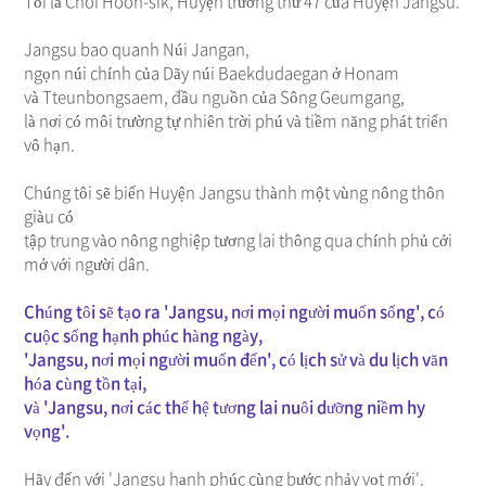
Tôi là Choi Hoon-sik, Huyện trưởng thứ 47 của Huyện Jangsu.
Jangsu bao quanh Núi Jangan,
ngọn núi chính của Dãy núi Baekdudaegan ở Honam
và Tteunbongsaem, đầu nguồn của Sông Geumgang,
là nơi có môi trường tự nhiên trời phú và tiềm năng phát triển
vô hạn.
Chúng tôi sẽ biến Huyện Jangsu thành một vùng nông thôn
giàu có
tập trung vào nông nghiệp tương lai thông qua chính phủ cởi
mở với người dân.
Chúng tôi sẽ tạo ra 'Jangsu, nơi mọi người muốn sống', có
cuộc sống hạnh phúc hàng ngày,
'Jangsu, nơi mọi người muốn đến', có lịch sử và du lịch văn
hóa cùng tồn tại,
và 'Jangsu, nơi các thế hệ tương lai nuôi dưỡng niềm hy
vọng'.
Hãy đến với 'Jangsu hạnh phúc cùng bước nhảy vọt mới'.