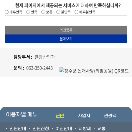
현재 페이지에서 제공되는 서비스에 대하여 만족하십니까?
매우만족
만족
보통
불만족
매우불만족
담당부서 :
관광산업과
문의 :
063-350-2443
이용자별 메뉴
군민
사업자
관광객
민원안내
민원신청
여권안내
지방세
교통