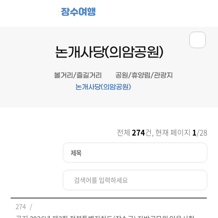
장수여행
논개사당(의암공원)
볼거리/즐길거리
공원/휴양림/관광지
논개사당(의암공원)
전체
274
건, 현재 페이지
1
/28
274