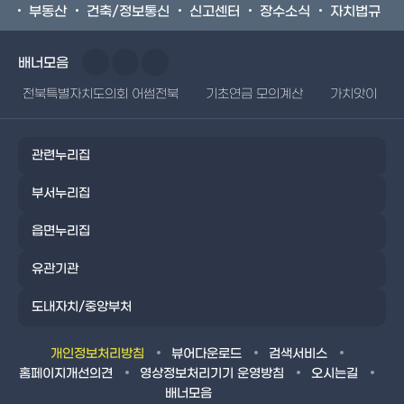
부동산
건축/정보통신
신고센터
장수소식
자치법규
배너모음
전북특별자치도의회 어썸전북
기초연금 모의계산
가치앗이
관련누리집
부서누리집
읍면누리집
유관기관
도내자치/중앙부처
개인정보처리방침
뷰어다운로드
검색서비스
홈페이지개선의견
영상정보처리기기 운영방침
오시는길
배너모음