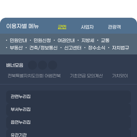
이용자별 메뉴
군민
사업자
관광객
민원안내
민원신청
여권안내
지방세
교통
부동산
건축/정보통신
신고센터
장수소식
자치법규
배너모음
전북특별자치도의회 어썸전북
기초연금 모의계산
가치앗이
관련누리집
부서누리집
읍면누리집
유관기관