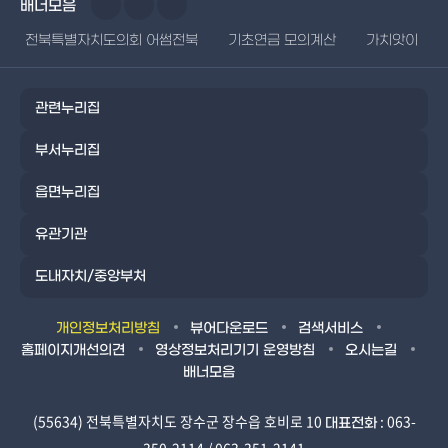
배너모음
전북특별자치도의회 어썸전북
기초연금 모의계산
가치앗이
관련누리집
부서누리집
읍면누리집
유관기관
도내자치/중앙부처
개인정보처리방침
뷰어다운로드
검색서비스
홈페이지개선의견
영상정보처리기기 운영방침
오시는길
배너모음
(55634) 전북특별자치도 장수군 장수읍 호비로 10
: 063-
대표전화
350-2114 / 063-351-2141