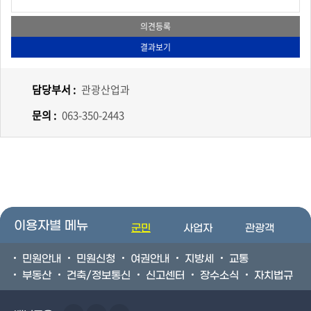
담당부서 :
관광산업과
문의 :
063-350-2443
이용자별 메뉴
군민
사업자
관광객
민원안내
민원신청
여권안내
지방세
교통
부동산
건축/정보통신
신고센터
장수소식
자치법규