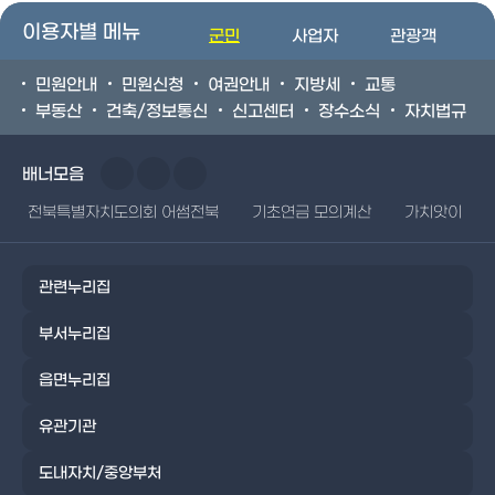
이용자별 메뉴
군민
사업자
관광객
민원안내
민원신청
여권안내
지방세
교통
부동산
건축/정보통신
신고센터
장수소식
자치법규
배너모음
전북특별자치도의회 어썸전북
기초연금 모의계산
가치앗이
관련누리집
부서누리집
읍면누리집
유관기관
도내자치/중앙부처