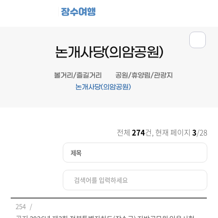
장수여행
논개사당(의암공원)
볼거리/즐길거리
공원/휴양림/관광지
논개사당(의암공원)
전체
274
건, 현재 페이지
3
/28
254