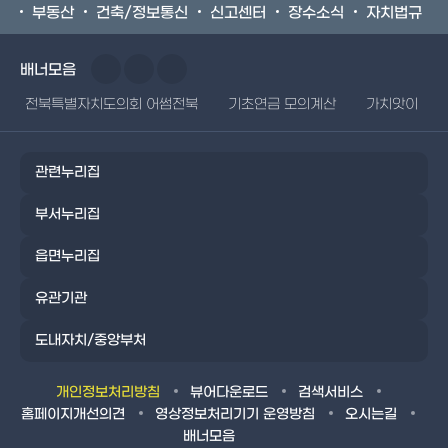
부동산
건축/정보통신
신고센터
장수소식
자치법규
배너모음
전북특별자치도의회 어썸전북
기초연금 모의계산
가치앗이
관련누리집
부서누리집
읍면누리집
유관기관
도내자치/중앙부처
개인정보처리방침
뷰어다운로드
검색서비스
홈페이지개선의견
영상정보처리기기 운영방침
오시는길
배너모음