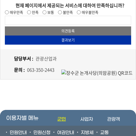
현재 페이지에서 제공되는 서비스에 대하여 만족하십니까?
매우만족
만족
보통
불만족
매우불만족
담당부서 :
관광산업과
문의 :
063-350-2443
이용자별 메뉴
군민
사업자
관광객
민원안내
민원신청
여권안내
지방세
교통