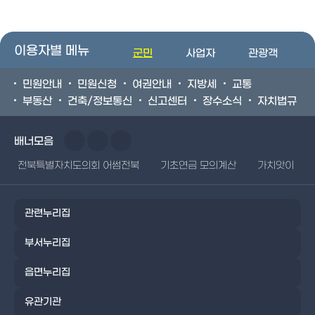
이용자별 메뉴
군민
사업자
관광객
민원안내
민원신청
여권안내
지방세
교통
부동산
건축/정보통신
신고센터
장수소식
자치법규
배너모음
전북특별자치도의회 어썸전북
기초연금 모의계산
가치앗이
관련누리집
부서누리집
읍면누리집
유관기관