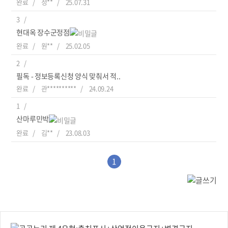
완료
정**
25.07.31
3
현대옥 장수군정점
완료
원**
25.02.05
2
필독 - 정보등록신청 양식 맞춰서 적..
완료
관**********
24.09.24
1
산마루민박
완료
김**
23.08.03
1