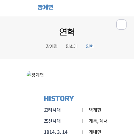
장계면
연혁
장계면
면소개
연혁
HISTORY
고려시대
벽계현
조선시대
계동, 계서
1914. 3. 14
계내면