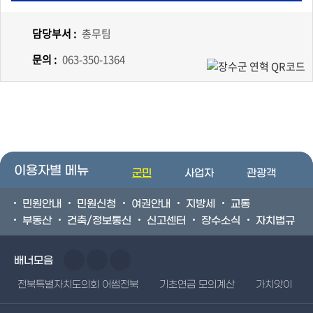
담당부서 :
총무팀
문의 :
063-350-1364
이용자별 메뉴
군민
사업자
관광객
민원안내
민원신청
여권안내
지방세
교통
부동산
건축/정보통신
신고센터
장수소식
자치법규
배너모음
전북특별자치도의회 어썸전북
기초연금 모의계산
가치앗이