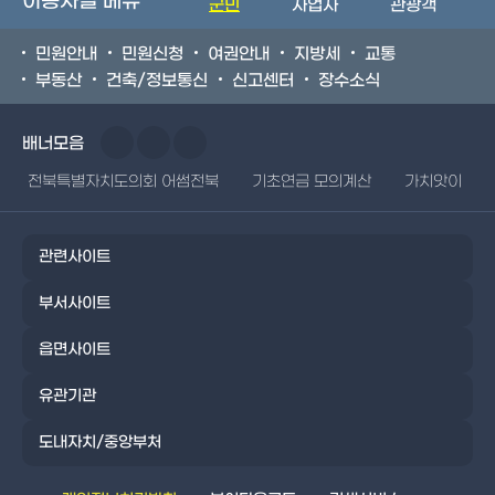
이용자별 메뉴
군민
사업자
관광객
민원안내
민원신청
여권안내
지방세
교통
부동산
건축/정보통신
신고센터
장수소식
배너모음
전북특별자치도의회 어썸전북
기초연금 모의계산
가치앗이
관련사이트
부서사이트
읍면사이트
유관기관
도내자치/중앙부처