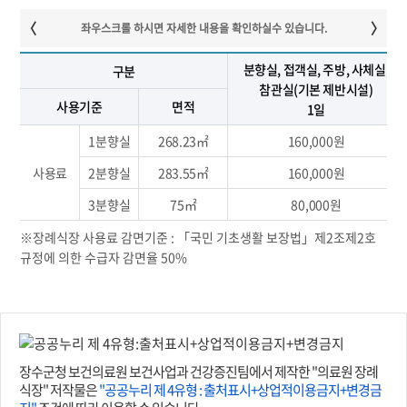
분향실, 접객실, 주방, 사체실,
구분
참관실(기본 제반시설)
사용기준
면적
1일
1분향실
268.23㎡
160,000원
사용료
2분향실
283.55㎡
160,000원
3분향실
75㎡
80,000원
※장례식장 사용료 감면기준 : 「국민 기초생활 보장법」제2조제2호
규정에 의한 수급자 감면율 50%
장수군청 보건의료원 보건사업과 건강증진팀에서 제작한 "의료원 장례
식장" 저작물은
"공공누리 제 4유형 : 출처표시+상업적이용금지+변경금