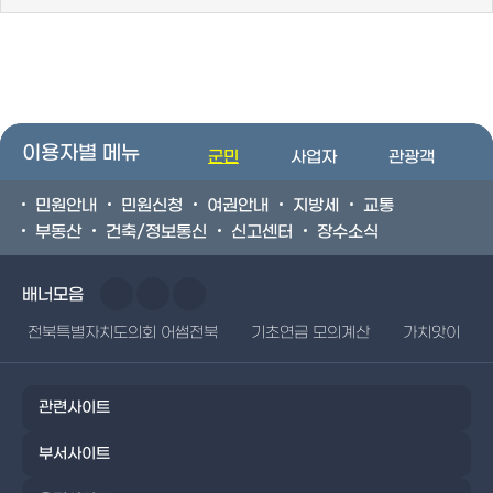
이용자별 메뉴
군민
사업자
관광객
민원안내
민원신청
여권안내
지방세
교통
부동산
건축/정보통신
신고센터
장수소식
배너모음
전북특별자치도의회 어썸전북
기초연금 모의계산
가치앗이
관련사이트
부서사이트