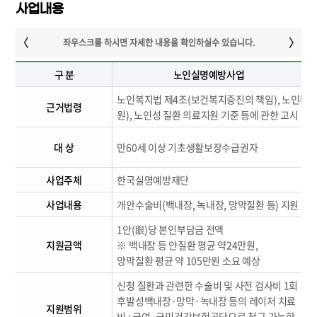
사업내용
구 분
노인실명예방사업
노인복지법 제4조(보건복지증진의 책임), 노인복지
근거법령
원), 노인성 질환 의료지원 기준 등에 관한 고시
대 상
만60세 이상 기초생활보장수급권자
준
사업주체
한국실명예방재단
사업내용
개안수술비(백내장, 녹내장, 망막질환 등) 지원
1안(眼)당 본인부담금 전액
한
지원금액
※ 백내장 등 안질환 평균 약24만원,
(
망막질환 평균 약 105만원 소요 예상
신청 질환과 관련한 수술비 및 사전 검사비 1회
후발성백내장·망막·녹내장 등의 레이저 치료
검
지원범위
비 : 급여·국민건강보험공단으로 청구 가능한
(