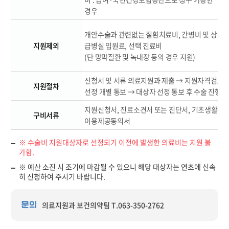
경우
간
개안수술과 관련없는 질환치료비, 간병비 및 상
지원제외
급병실 입원료, 선택 진료비
비
(단 망막질환 및 녹내장 등의 경우 지원)
비
신청서 및 서류 의료지원과 제출 → 지원자격검토 →
지원절차
선정 개별 통보 → 대상자 선정 통보 후 수술 진행 
지원신청서, 진료소견서 또는 진단서, 기초생활수
구비서류
이용제공동의서
※ 수술비 지원대상자로 선정되기 이전에 발생한 의료비는 지원 불
가함.
※ 예산 소진 시 조기에 마감될 수 있으니 해당 대상자는 연초에 신속
히 신청하여 주시기 바랍니다.
의료지원과 보건의약팀 T.063-350-2762
문의