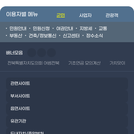
이용자별 메뉴
군민
사업자
관광객
민원안내
민원신청
여권안내
지방세
교통
부동산
건축/정보통신
신고센터
장수소식
배너모음
전북특별자치도의회 어썸전북
기초연금 모의계산
가치앗이
관련사이트
부서사이트
읍면사이트
유관기관
도내자치/중앙부처