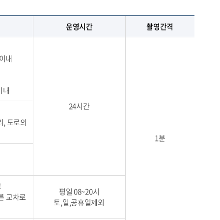
운영시간
촬영간격
m이내
이내
24시간
, 도로의
1분
로
평일 08~20시
른 교차로
토,일,공휴일제외