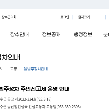
장수군의회
로그인
글자크기
장수안내
정보공개
행정정보
분
정차안내
보
교통
불법주정차안내
법주정차 주민신고제 운영 안내
군 공고 제2022-334호(‘22.3.18)
수군 농산업건설국 건설교통과 교통팀(063-350-2308)