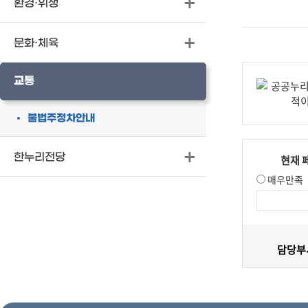
환경·위생
문화·체육
교통
불법주정차안내
한누리전당
현재 
매우만족
담당부서