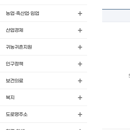
농업·축산업·임업
산업경제
귀농귀촌지원
인구정책
보건의료
복지
도로명주소