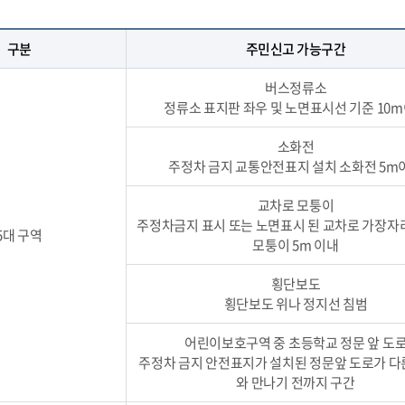
구분
주민신고 가능구간
버스정류소
정류소 표지판 좌우 및 노면표시선 기준 10
소화전
주정차 금지 교통안전표지 설치 소화전 5m
교차로 모퉁이
주정차금지 표시 또는 노면표시 된 교차로 가장자리
5대 구역
모퉁이 5m 이내
횡단보도
횡단보도 위나 정지선 침범
어린이보호구역 중 초등학교 정문 앞 도
주정차 금지 안전표지가 설치된 정문앞 도로가 다
와 만나기 전까지 구간