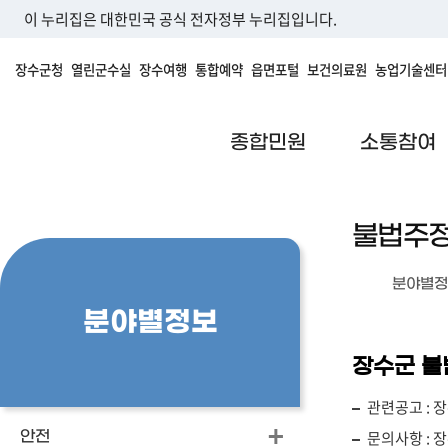
이 누리집은 대한민국 공식 전자정부 누리집입니다.
장수군청
열린군수실
장수여행
통합예약
읍면포털
보건의료원
농업기술센터
종합민원
소통참여
불법주
분야별정
분야별정보
장수군 불
관련공고 : 장수
문의사항 : 장
안전