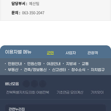
담당부서 :
예산팀
문의 :
063-350-2047
이용자별 메뉴
군민
사업자
관광객
민원안내
민원신청
여권안내
지방세
교통
부동산
건축/정보통신
신고센터
장수소식
자치법규
배너모음
전북특별자치도의회 어썸전북
기초연금 모의계산
가치앗이
관련누리집