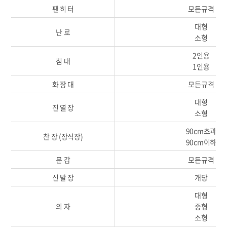
팬 히 터
모든규격
대형
난 로
소형
2인용
침 대
1인용
화 장 대
모든규격
대형
진 열 장
소형
90cm초과
찬 장 (장식장)
90cm이하
문 갑
모든규격
신 발 장
개당
대형
의 자
중형
소형