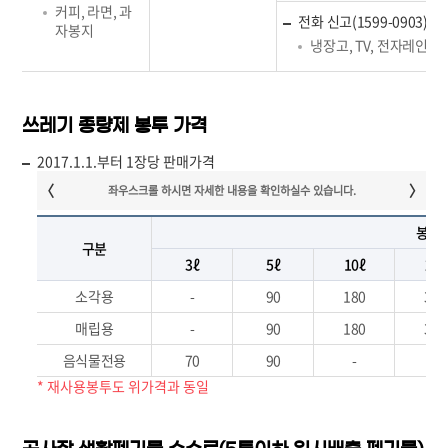
커피, 라면, 과
전화 신고(1599-0903)
자봉지
냉장고, TV, 전자레인지
쓰레기 종량제 봉투 가격
2017.1.1.부터 1장당 판매가격
봉투
구분
3ℓ
5ℓ
10ℓ
20ℓ
소각용
-
90
180
360
매립용
-
90
180
360
음식물전용
70
90
-
-
* 재사용봉투도 위가격과 동일