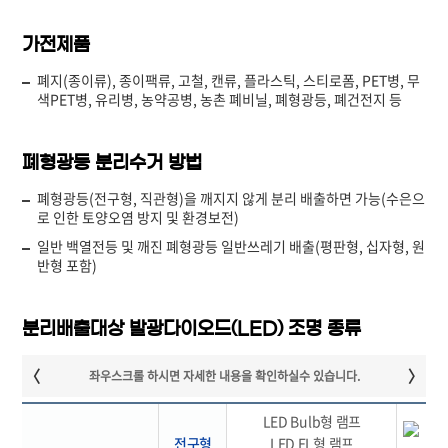
가전제품
폐지(종이류), 종이팩류, 고철, 캔류, 플라스틱, 스티로폼, PET병, 무
색PET병, 유리병, 농약공병, 농촌 폐비닐, 폐형광등, 폐건전지 등
폐형광등 분리수거 방법
폐형광등(전구형, 직관형)을 깨지지 않게 분리 배출하면 가능(수은으
로 인한 토양오염 방지 및 환경보전)
일반 백열전등 및 깨진 폐형광등 일반쓰레기 배출(평판형, 십자형, 원
반형 포함)
분리배출대상 발광다이오드(LED) 조명 종류
LED Bulb형 램프
전구형
LED EL형 램프