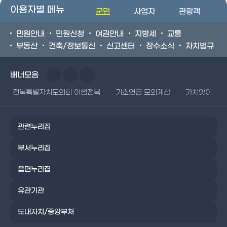
이용자별 메뉴
군민
사업자
관광객
민원안내
민원신청
여권안내
지방세
교통
부동산
건축/정보통신
신고센터
장수소식
자치법규
배너모음
전북특별자치도의회 어썸전북
기초연금 모의계산
가치앗이
관련누리집
부서누리집
읍면누리집
유관기관
도내자치/중앙부처