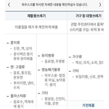
재활용쓰레기
가구 등 대형쓰레기
관할 주민센터에서 품목별
이물질을 제거 후 깨끗하게 배출
스티커를 구입·부착 후 배출
종이류
신문, 책, 상자
종이팩은 종이
유리병류
가구류
류와 분리배출
음료병, 주류병
책상, 의자, 소파, 침대
캔·고철류
영농폐기물류
기타
음료, 통조림,
하우스용·멀칭
보일러통, 난로, 문짝
분유캔
용 비닐, 농약용
후라이팬, 냄비,
기·봉지
수저
기타
플라스틱류
형광등, 건전지,
음료수, 액체세
이불, 장판
가전제품
제 용기