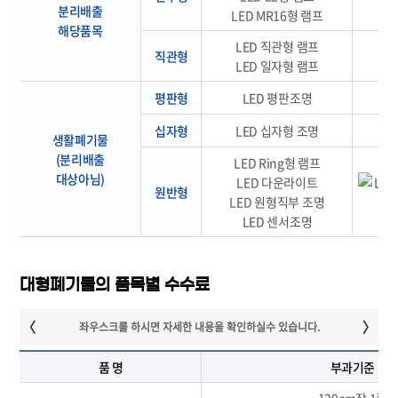
분리배출
LED MR16형 램프
해당품목
LED 직관형 램프
직관형
LED 일자형 램프
평판형
LED 평판조명
십자형
LED 십자형 조명
생활폐기물
(분리배출
LED Ring형 램프
대상아님)
LED 다운라이트
원반형
LED 원형직부 조명
LED 센서조명
대형폐기물의 품목별 수수료
품 명
부과기준
120cm장 1쪽