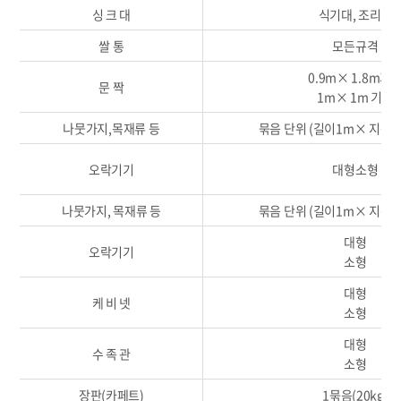
싱 크 대
식기대, 조리대
쌀 통
모든규격
0.9m× 1.8m기
문 짝
1m× 1m 기준
나뭇가지,목재류 등
묶음 단위 (길이1m× 지름 
오락기기
대형소형
나뭇가지, 목재류 등
묶음 단위 (길이1m× 지름 
대형
오락기기
소형
대형
케 비 넷
소형
대형
수 족 관
소형
장판(카페트)
1묶음(20kg)