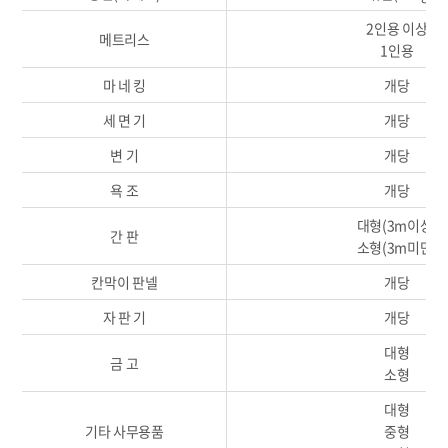
2인용 이상
메트리스
1인용
마 네 킹
개당
세 면 기
개당
변 기
개당
욕 조
개당
대형(3m이상)
간 판
소형(3m미만)
칸막이 판넬
개당
자 판 기
개당
대형
금 고
소형
대형
기타 사무용품
중형