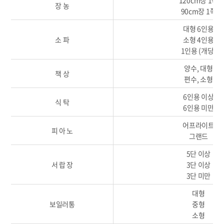
장 농
90cm장 1쪽
대형 6인용
소 파
소형 4인용
1인용 (개당)
양수, 대형
책 상
편수, 소형
6인용 이상
식 탁
6인용 미만
어프라이트
피 아 노
그랜드
5단 이상
서 랍 장
3단 이상
3단 미만
대형
보일러통
중형
소형