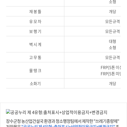
소형
재 봉 틀
개당
유 모 차
모든규격
보 행 기
모든규격
대형
벽 시 계
소형
고 무 통
모든규격
FRP(5톤 이상)
물 탱 크
FRP(5톤 미만)
소화기
개당
장수군청 농산업건설국 환경과 청소행정팀에서 제작한 "쓰레기종량제"
저작물은
"공공누리 제 4유형 : 출처표시+상업적이용금지+변경금지"
조