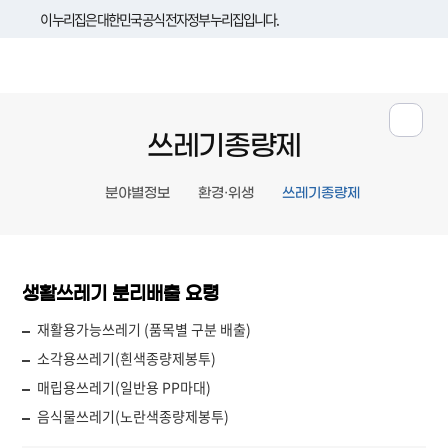
이 누리집은 대한민국 공식 전자정부 누리집입니다.
쓰레기종량제
분야별정보
환경·위생
쓰레기종량제
생활쓰레기 분리배출 요령
재활용가능쓰레기 (품목별 구분 배출)
소각용쓰레기(흰색종량제봉투)
매립용쓰레기(일반용 PP마대)
음식물쓰레기(노란색종량제봉투)