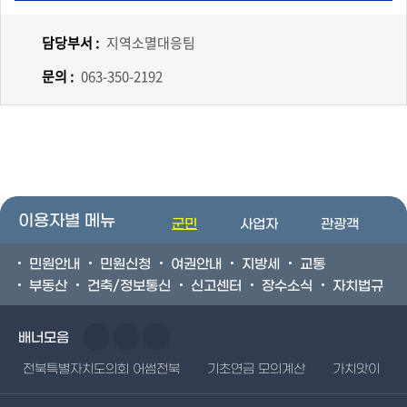
담당부서 :
지역소멸대응팀
문의 :
063-350-2192
이용자별 메뉴
군민
사업자
관광객
민원안내
민원신청
여권안내
지방세
교통
부동산
건축/정보통신
신고센터
장수소식
자치법규
배너모음
전북특별자치도의회 어썸전북
기초연금 모의계산
가치앗이