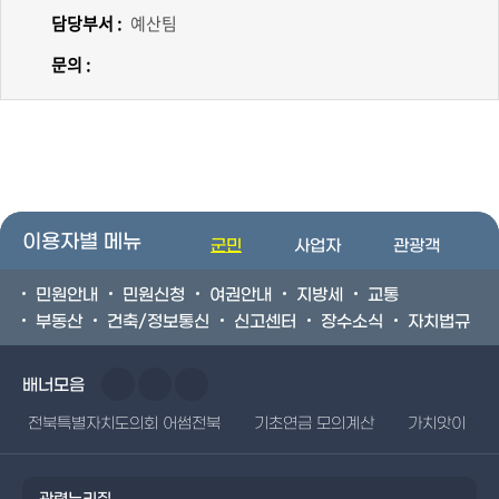
담당부서 :
예산팀
문의 :
이용자별 메뉴
군민
사업자
관광객
민원안내
민원신청
여권안내
지방세
교통
부동산
건축/정보통신
신고센터
장수소식
자치법규
배너모음
전북특별자치도의회 어썸전북
기초연금 모의계산
가치앗이