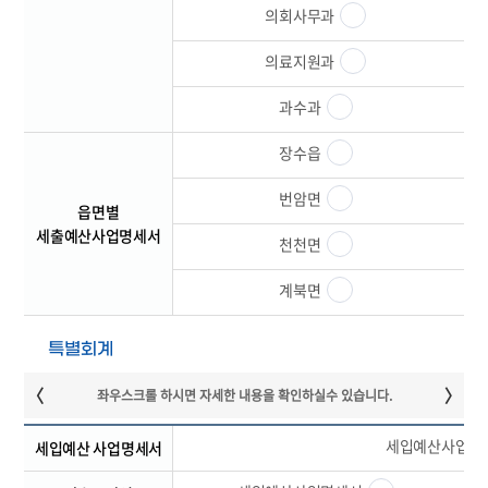
의회사무과
의료지원과
과수과
장수읍
번암면
읍면별
세출예산사업명세서
천천면
계북면
특별회계
세입예산사업명
세입예산 사업명세서