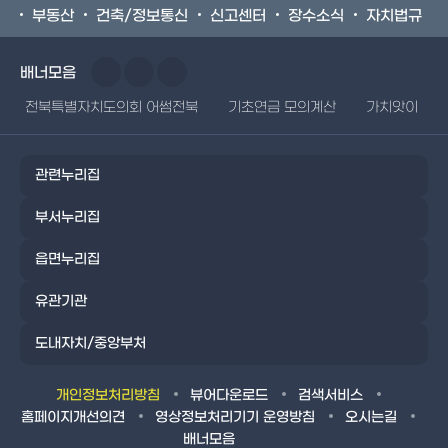
부동산
건축/정보통신
신고센터
장수소식
자치법규
배너모음
전북특별자치도의회 어썸전북
기초연금 모의계산
가치앗이
관련누리집
부서누리집
읍면누리집
유관기관
도내자치/중앙부처
개인정보처리방침
뷰어다운로드
검색서비스
홈페이지개선의견
영상정보처리기기 운영방침
오시는길
배너모음