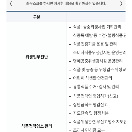
구분
식품·공중위생사업 기획관리
식중독 예방 등 부정·불량식품 관리
식품진흥기금 운용 및 관리
소비자식품위생감시원 운영관리
위생업무전반
명예공중위생감시원 운영관리
식품 및 공중 등 위생업소 위생교육
어린이 식생활 안전관리
유통식품 수거·검사 및 관리
식품접객업 영업허가(신고)
집단급식소 영업신고
지도단속 및 행정처분
식품위생관련 무신고업소 지도단속
식품접객업소 관리
조리사 면허증 교부