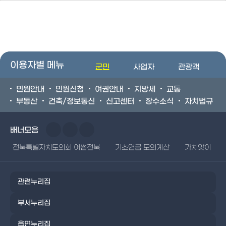
이용자별 메뉴
군민
사업자
관광객
민원안내
민원신청
여권안내
지방세
교통
부동산
건축/정보통신
신고센터
장수소식
자치법규
배너모음
전북특별자치도의회 어썸전북
기초연금 모의계산
가치앗이
관련누리집
부서누리집
읍면누리집