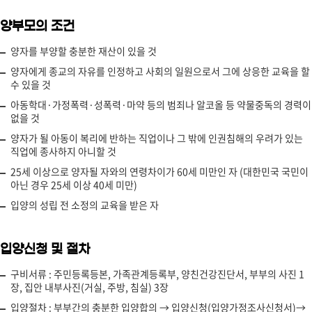
양부모의 조건
양자를 부양할 충분한 재산이 있을 것
양자에게 종교의 자유를 인정하고 사회의 일원으로서 그에 상응한 교육을 할
수 있을 것
아동학대·가정폭력·성폭력·마약 등의 범죄나 알코올 등 약물중독의 경력이
없을 것
양자가 될 아동이 복리에 반하는 직업이나 그 밖에 인권침해의 우려가 있는
직업에 종사하지 아니할 것
25세 이상으로 양자될 자와의 연령차이가 60세 미만인 자 (대한민국 국민이
아닌 경우 25세 이상 40세 미만)
입양의 성립 전 소정의 교육을 받은 자
입양신청 및 절차
구비서류 : 주민등록등본, 가족관계등록부, 양친건강진단서, 부부의 사진 1
장, 집안 내부사진(거실, 주방, 침실) 3장
입양절차 : 부부간의 충분한 입양합의 → 입양신청(입양가정조사신청서)→