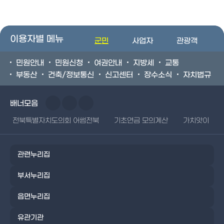
이용자별 메뉴
군민
사업자
관광객
민원안내
민원신청
여권안내
지방세
교통
부동산
건축/정보통신
신고센터
장수소식
자치법규
배너모음
전북특별자치도의회 어썸전북
기초연금 모의계산
가치앗이
관련누리집
부서누리집
읍면누리집
유관기관