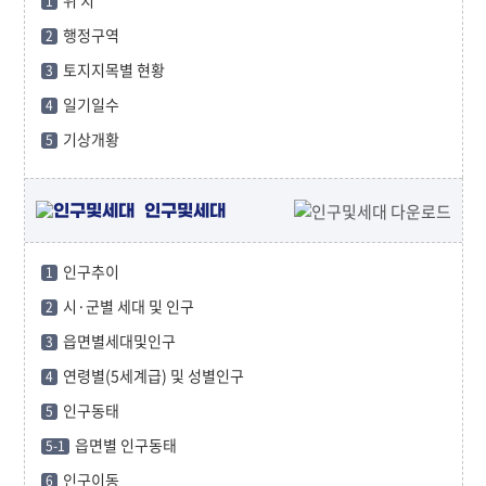
1
행정구역
2
토지지목별 현황
3
일기일수
4
기상개황
5
인구및세대
인구추이
1
시·군별 세대 및 인구
2
읍면별세대및인구
3
연령별(5세계급) 및 성별인구
4
인구동태
5
읍면별 인구동태
5-1
인구이동
6