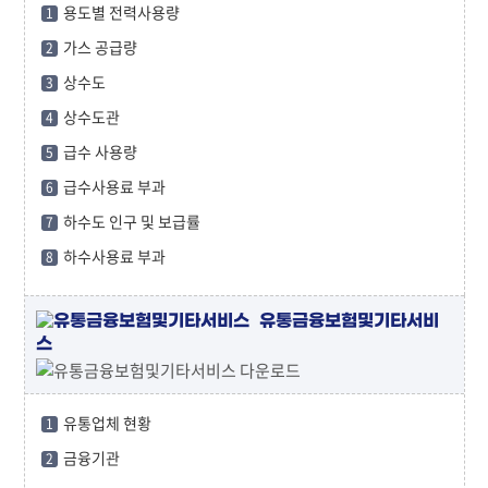
용도별 전력사용량
1
가스 공급량
2
상수도
3
상수도관
4
급수 사용량
5
급수사용료 부과
6
하수도 인구 및 보급률
7
하수사용료 부과
8
유통금융보험및기타서비
스
유통업체 현황
1
금융기관
2