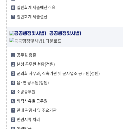
개요
일반회계 세출예산
6
일반회계 세출결산
7
공공행정및사법1
공무원 총괄
1
본청 공무원 현황(정원)
2
군의회 사무과, 직속기관 및 군사업소 공무원(정원)
3
읍·면 공무원(정원)
4
소방공무원
5
퇴직사유별 공무원
6
관내 관공서 및 주요기관
7
민원서류 처리
8
여권발급
9