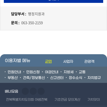
담당부서 :
행정지원과
문의 :
063-350-2159
이용자별 메뉴
군민
사업자
관광객
민원안내
민원신청
여권안내
지방세
교통
부동산
건축/정보통신
신고센터
장수소식
자치법규
배너모음
전북특별자치도의회 어썸전북
기초연금 모의계산
가치앗이