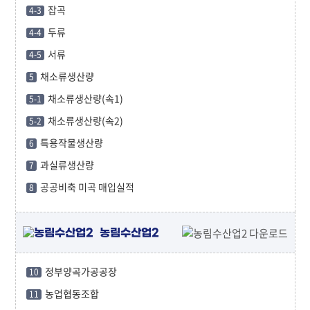
잡곡
4-3
두류
4-4
서류
4-5
채소류생산량
5
채소류생산량(속1)
5-1
채소류생산량(속2)
5-2
특용작물생산량
6
과실류생산량
7
공공비축 미곡 매입실적
8
농림수산업2
정부양곡가공공장
10
농업협동조합
11