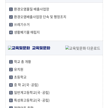
환경오염물질 배출사업장
1
환경오염배출사업장 단속 및 행정조치
2
쓰레기수거
3
생활폐기물 매립지
4
교육및문화
학교 총 개황
1
유치원
2
초등학교
3
중 학 교(국·공립)
4
일반계고등학교(국·공립)
5
특성화고등학교(국·공립)
6
적령아동 취학