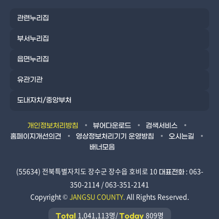
관련누리집
부서누리집
읍면누리집
유관기관
도내자치/중앙부처
개인정보처리방침
뷰어다운로드
검색서비스
홈페이지개선의견
영상정보처리기기 운영방침
오시는길
배너모음
(55634) 전북특별자치도 장수군 장수읍 호비로 10
: 063-
대표전화
350-2114 / 063-351-2141
Copyright ©
JANGSU COUNTY.
All Rights Reserved.
1,041,113명/
809명
Total
Today