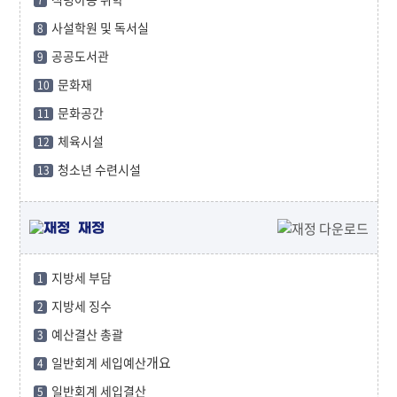
7
사설학원 및 독서실
8
공공도서관
9
문화재
10
문화공간
11
체육시설
12
청소년 수련시설
13
재정
지방세 부담
1
지방세 징수
2
예산결산 총괄
3
개요
일반회계 세입예산
4
일반회계 세입결산
5