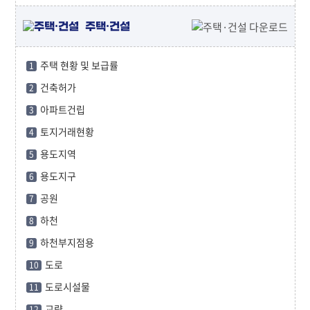
주택·건설
주택 현황 및 보급률
1
건축허가
2
아파트건립
3
토지거래현황
4
용도지역
5
용도지구
6
공원
7
하천
8
하천부지점용
9
도로
10
도로시설물
11
교량
12