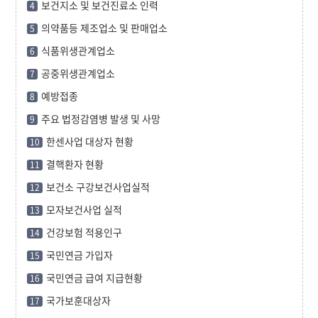
보건지소 및 보건진료소 인력
4
의약품등 제조업소 및 판매업소
5
식품위생관계업소
6
공중위생관계업소
7
예방접종
8
주요 법정감염병 발생 및 사망
9
한센사업 대상자 현황
10
결핵환자 현황
11
보건소 구강보건사업실적
12
모자보건사업 실적
13
건강보험 적용인구
14
국민연금 가입자
15
국민연금 급여 지급현황
16
국가보훈대상자
17