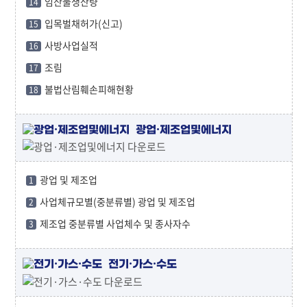
임산물생산량
14
입목벌채허가(신고)
15
사방사업실적
16
조림
17
불법산림훼손피해현황
18
광업·제조업및에너지
광업 및 제조업
1
사업체규모별(중분류별) 광업 및 제조업
2
제조업 중분류별 사업체수 및 종사자수
3
전기·가스·수도