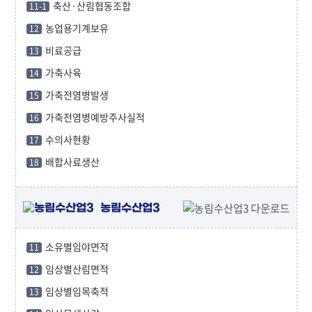
축산·산림협동조합
11-1
농업용기계보유
12
비료공급
13
가축사육
14
가축전염병발생
15
가축전염병예방주사실적
16
수의사현황
17
배합사료생산
18
농림수산업3
소유별임야면적
11
임상별산림면적
12
임상별임목축적
13